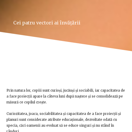
Cei patru vectori ai învățării
Prin natura lor, copiii sunt curioși, jucăuși și sociabili, iar capacitatea de
a face proiecții apare la câteva luni după naștere și se consolidează pe
măsură ce copilul crește.
Curiozitatea, joaca, sociabilitatea și capacitatea de a face proiecții și
planuri sunt considerate atribute educaționale, dezvoltate odată cu
specia, căci oamenii au evoluat să se educe singuri și nu stând în
rânduri.