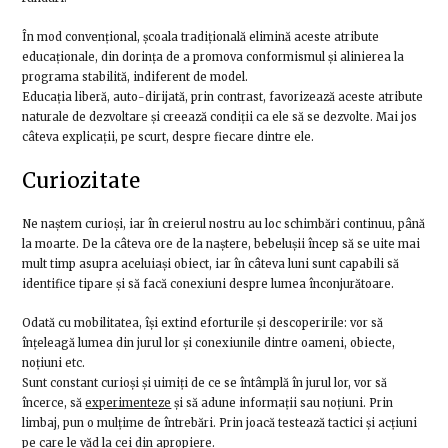
În mod convențional, școala tradițională elimină aceste atribute
educaționale, din dorința de a promova conformismul și alinierea la
programa stabilită, indiferent de model.
Educația liberă, auto-dirijată, prin contrast, favorizează aceste atribute
naturale de dezvoltare și creează condiții ca ele să se dezvolte. Mai jos
câteva explicații, pe scurt, despre fiecare dintre ele.
Curiozitate
Ne naștem curioși, iar în creierul nostru au loc schimbări continuu, până
la moarte. De la câteva ore de la naștere, bebelușii încep să se uite mai
mult timp asupra aceluiași obiect, iar în câteva luni sunt capabili să
identifice tipare și să facă conexiuni despre lumea înconjurătoare.
Odată cu mobilitatea, își extind eforturile și descoperirile: vor să
înțeleagă lumea din jurul lor și conexiunile dintre oameni, obiecte,
noțiuni etc.
Sunt constant curioși și uimiți de ce se întâmplă în jurul lor, vor să
încerce, să
experimenteze
și să adune informații sau noțiuni. Prin
limbaj, pun o mulțime de întrebări. Prin joacă testează tactici și acțiuni
pe care le văd la cei din apropiere.