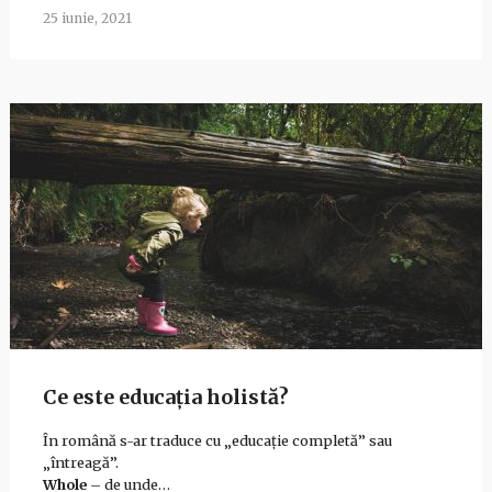
25 iunie, 2021
Ce este educația holistă?
În română s-ar traduce cu „educație completă” sau
„întreagă”.
Whole
– de unde…