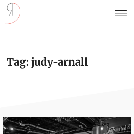
Tag: judy-arnall