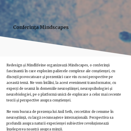
Conferința Mindscapes
Redesign și Mindlifeine organizează Mindscapes, o conferință
fascinantă în care explorăm palierele complexe ale conștienței, cu
discuții provocatoare și prezentări care vin cu noi perspective pe
această temă. Ne vom întâlni, la acest eveniment transformator, cu
experți de seamă în domeniile neuroștiinței, neuropsihologiei și
neurobiologiei, pe o platformă unică de explorare a celor mai recente
teorii și perspective asupra conștienței.
Ne vom bucura de prezența lui Anil Seth, cercetător de renume în
neuroștiință, cu largă recunoaștere internațională. Perspectiva sa
profundă asupra naturii experienței subiective revoluționează
înțelegerea noastră asupra minții.