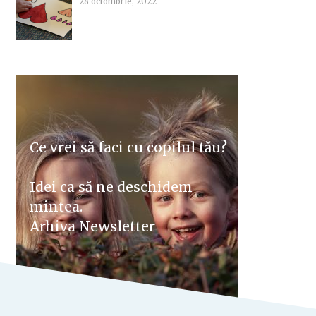
28 octombrie, 2022
Ce vrei să faci cu copilul tău?
Idei ca să ne deschidem
mintea.
Arhiva Newsletter