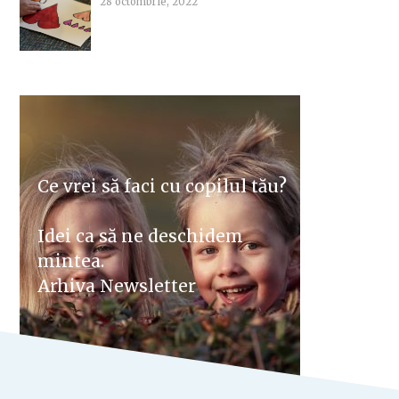
28 octombrie, 2022
Ce vrei să faci cu copilul tău?
Idei ca să ne deschidem
mintea.
Arhiva Newsletter