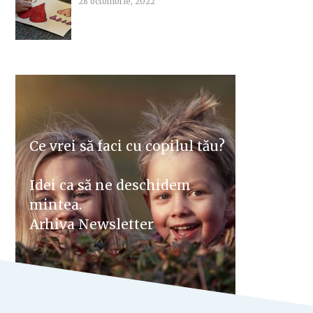
28 octombrie, 2022
Ce vrei să faci cu copilul tău?
Idei ca să ne deschidem
mintea.
Arhiva Newsletter