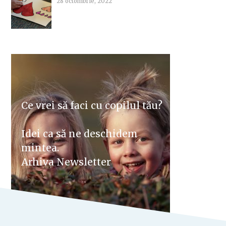
28 octombrie, 2022
Ce vrei să faci cu copilul tău?
Idei ca să ne deschidem
mintea.
Arhiva Newsletter