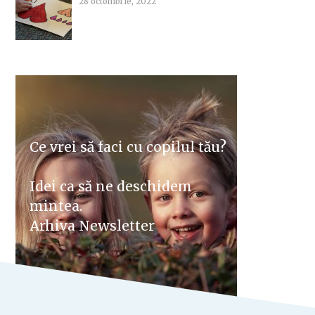
28 octombrie, 2022
Ce vrei să faci cu copilul tău?
Idei ca să ne deschidem
mintea.
Arhiva Newsletter