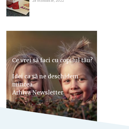
28 octombrie, 2022
Ce vrei să faci cu copilul tău?
Idei ca să ne deschidem
mintea.
Arhiva Newsletter