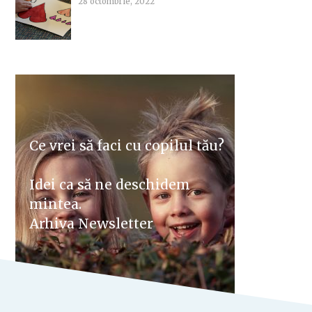
28 octombrie, 2022
Ce vrei să faci cu copilul tău?
Idei ca să ne deschidem
mintea.
Arhiva Newsletter