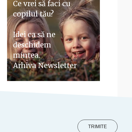
Ce vrei să faci cu
copilul tău?
Idei ca să ne
deschidem
mintea.
Arhiva Newsletter