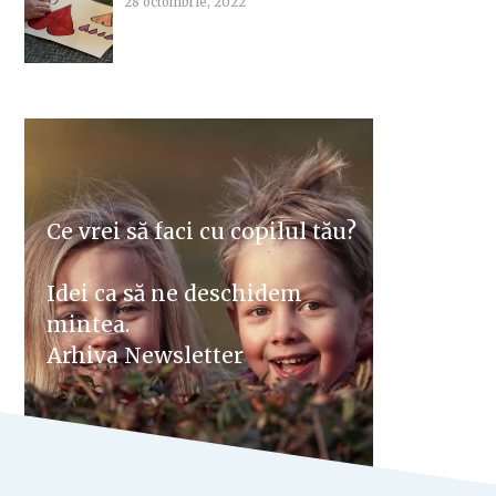
28 octombrie, 2022
Ce vrei să faci cu copilul tău?
Idei ca să ne deschidem
mintea.
Arhiva Newsletter