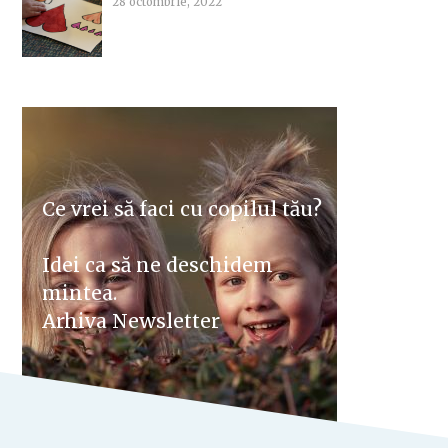
28 octombrie, 2022
Ce vrei să faci cu copilul tău?
Idei ca să ne deschidem
mintea.
Arhiva Newsletter