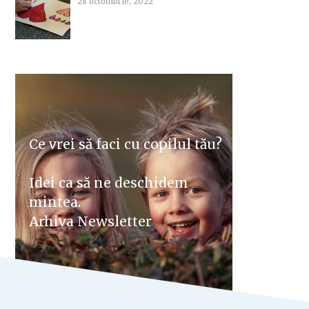
28 octombrie, 2022
Ce vrei să faci cu copilul tău?
Idei ca să ne deschidem
mintea.
Arhiva Newsletter