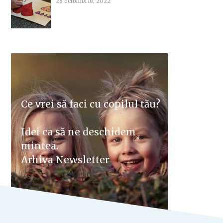
28 octombrie, 2022
Ce vrei să faci cu copilul tău?
Idei ca să ne deschidem
mintea.
Arhiva Newsletter