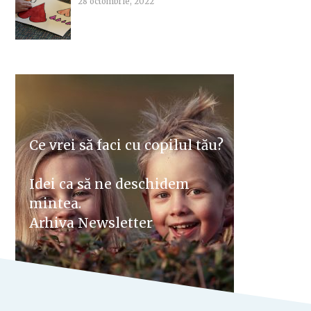
28 octombrie, 2022
Ce vrei să faci cu copilul tău?
Idei ca să ne deschidem
mintea.
Arhiva Newsletter