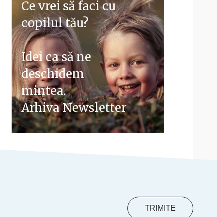
Ce vrei să faci cu
copilul tău?
Idei ca să ne
deschidem
mintea.
Arhiva Newsletter