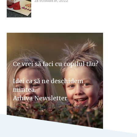
28 octombrie, 2022
Ce vrei să faci cu copilul tău?
Idei ca să ne deschidem
mintea.
Arhiva Newsletter