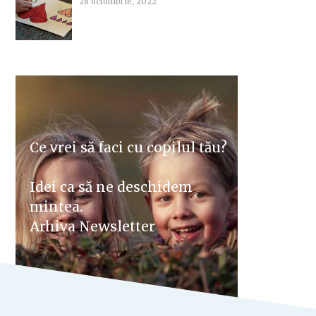
28 octombrie, 2022
Ce vrei să faci cu copilul tău?
Idei ca să ne deschidem
mintea.
Arhiva Newsletter