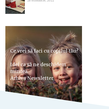
28 octombrie, 2022
Ce vrei să faci cu copilul tău?
Idei ca să ne deschidem
mintea.
Arhiva Newsletter