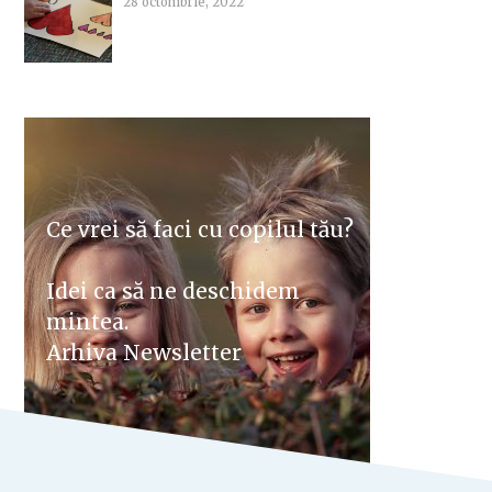
28 octombrie, 2022
Ce vrei să faci cu copilul tău?
Idei ca să ne deschidem
mintea.
Arhiva Newsletter