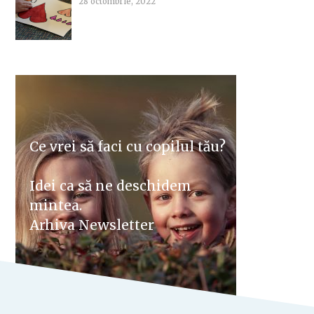
28 octombrie, 2022
Ce vrei să faci cu copilul tău?
Idei ca să ne deschidem
mintea.
Arhiva Newsletter