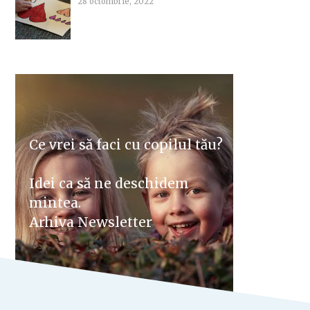
28 octombrie, 2022
Ce vrei să faci cu copilul tău?
Idei ca să ne deschidem
mintea.
Arhiva Newsletter