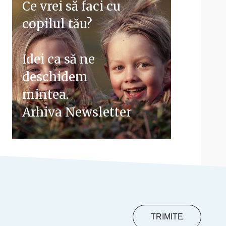
Ce vrei să faci cu
copilul tău?
Idei ca să ne
deschidem
mintea.
Arhiva Newsletter