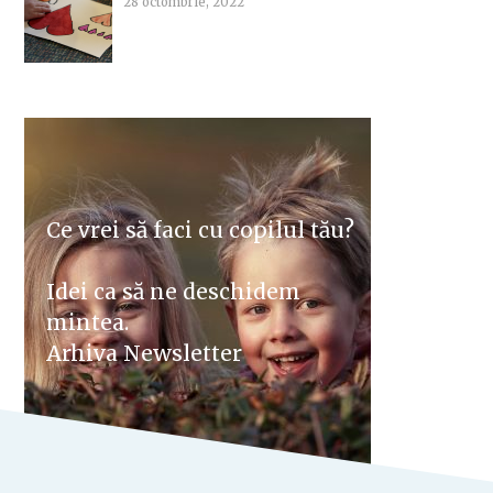
28 octombrie, 2022
Ce vrei să faci cu copilul tău?
Idei ca să ne deschidem
mintea.
Arhiva Newsletter