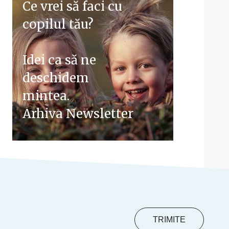
Ce vrei să faci cu
copilul tău?
Idei ca să ne
deschidem
mintea.
Arhiva Newsletter