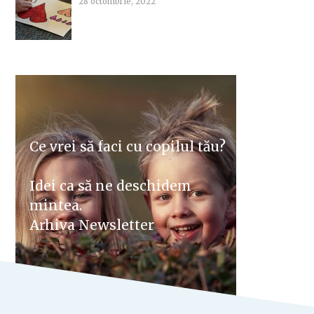
28 octombrie, 2022
Ce vrei să faci cu copilul tău?
Idei ca să ne deschidem
mintea.
Arhiva Newsletter