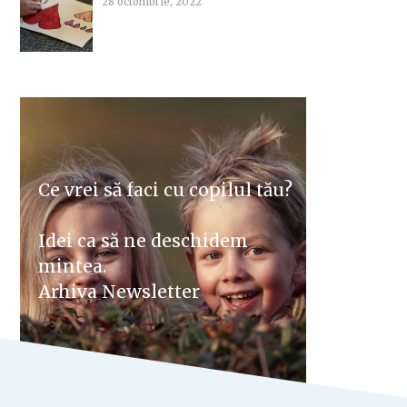
28 octombrie, 2022
Ce vrei să faci cu copilul tău?
Idei ca să ne deschidem
mintea.
Arhiva Newsletter