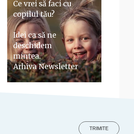
Ce vrei să faci cu
copilul tău?
Idei ca să ne
deschidem
mintea.
Arhiva Newsletter