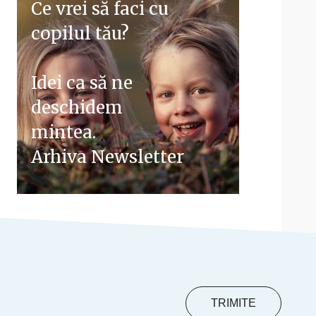
Ce vrei să faci cu
copilul tău?
Idei ca să ne
deschidem
mintea.
Arhiva Newsletter