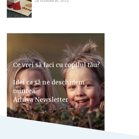
28 octombrie, 2022
Ce vrei să faci cu copilul tău?
Idei ca să ne deschidem
mintea.
Arhiva Newsletter