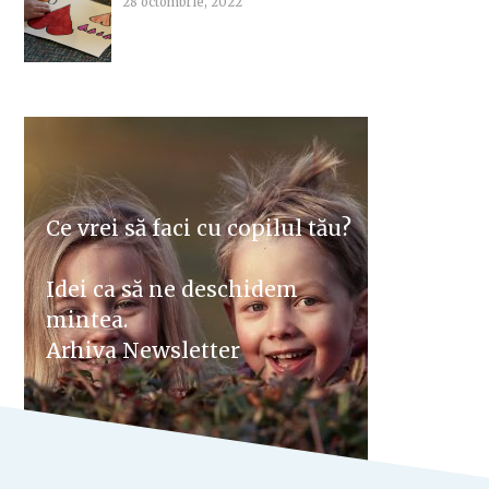
28 octombrie, 2022
Ce vrei să faci cu copilul tău?
Idei ca să ne deschidem
mintea.
Arhiva Newsletter