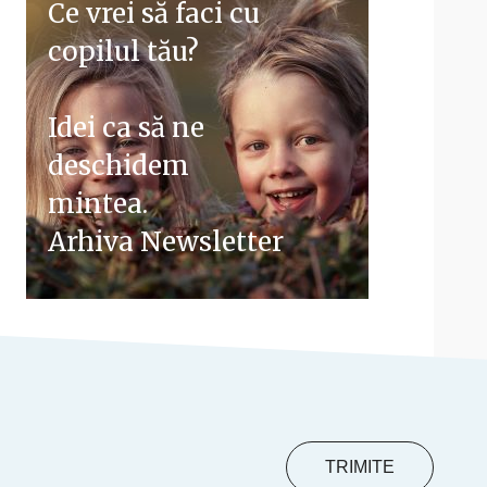
Ce vrei să faci cu
copilul tău?
Idei ca să ne
deschidem
mintea.
Arhiva Newsletter