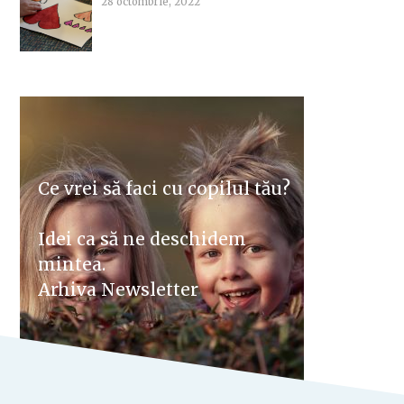
28 octombrie, 2022
Ce vrei să faci cu copilul tău?
Idei ca să ne deschidem
mintea.
Arhiva Newsletter