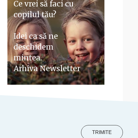
Ce vrei să faci cu
copilul tău?
Idei ca să ne
deschidem
mintea.
Arhiva Newsletter