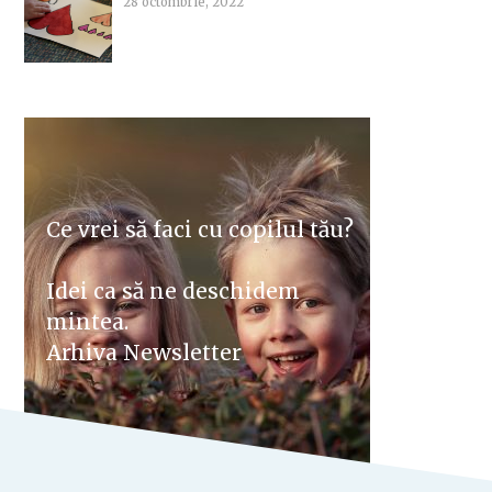
28 octombrie, 2022
Ce vrei să faci cu copilul tău?
Idei ca să ne deschidem
mintea.
Arhiva Newsletter