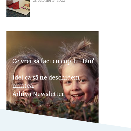
28 octombrie, 2022
Ce vrei să faci cu copilul tău?
Idei ca să ne deschidem
mintea.
Arhiva Newsletter