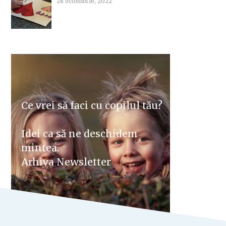
28 octombrie, 2022
Ce vrei să faci cu copilul tău?
Idei ca să ne deschidem
mintea.
Arhiva Newsletter