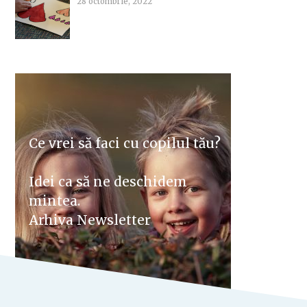
28 octombrie, 2022
Ce vrei să faci cu copilul tău?
Idei ca să ne deschidem
mintea.
Arhiva Newsletter