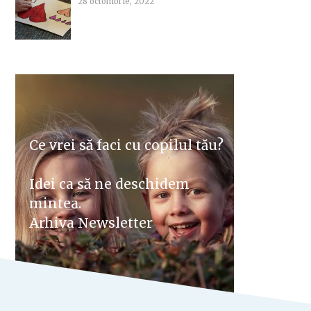
28 octombrie, 2022
Ce vrei să faci cu copilul tău?
Idei ca să ne deschidem
mintea.
Arhiva Newsletter