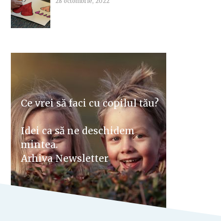
28 octombrie, 2022
Ce vrei să faci cu copilul tău?
Idei ca să ne deschidem
mintea.
Arhiva Newsletter