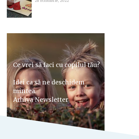
28 octombrie, 2022
Ce vrei să faci cu copilul tău?
Idei ca să ne deschidem
mintea.
Arhiva Newsletter