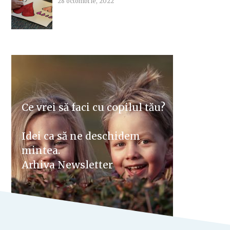
28 octombrie, 2022
Ce vrei să faci cu copilul tău?
Idei ca să ne deschidem
mintea.
Arhiva Newsletter