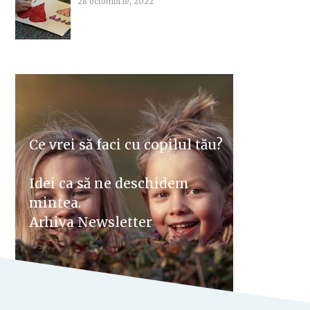
28 octombrie, 2022
Ce vrei să faci cu copilul tău?
Idei ca să ne deschidem
mintea.
Arhiva Newsletter