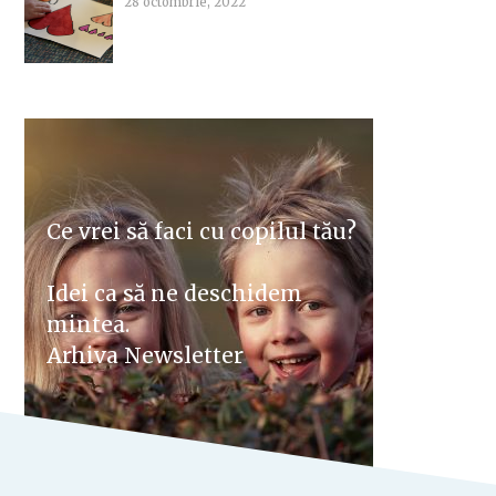
28 octombrie, 2022
Ce vrei să faci cu copilul tău?
Idei ca să ne deschidem
mintea.
Arhiva Newsletter