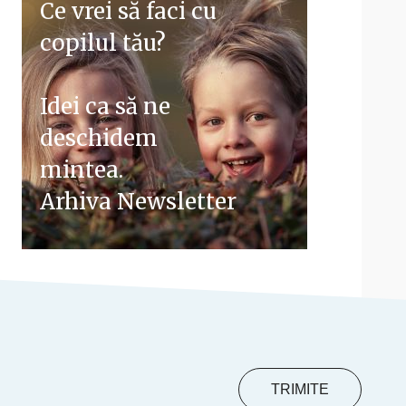
Ce vrei să faci cu
copilul tău?
Idei ca să ne
deschidem
mintea.
Arhiva Newsletter