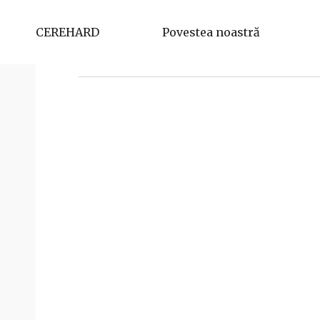
Cârneciu Alexandru-Adrian
CEREHARD
Povestea noastră