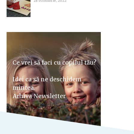
28 octombrie, 2022
Ce vrei să faci cu copilul tău?
Idei ca să ne deschidem
mintea.
Arhiva Newsletter