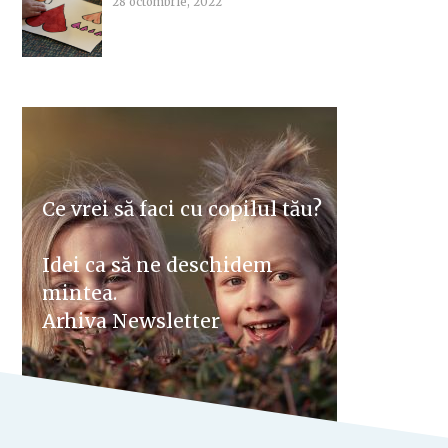
28 octombrie, 2022
Ce vrei să faci cu copilul tău?
Idei ca să ne deschidem
mintea.
Arhiva Newsletter