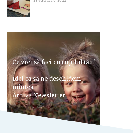
28 octombrie, 2022
Ce vrei să faci cu copilul tău?
Idei ca să ne deschidem
mintea.
Arhiva Newsletter